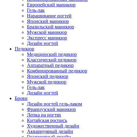
Европейский маникюр
Гель-лак
Наращивание ногтей
Японский маникюр
Бразильский маникюр
Мужской маникюр
Экспресс маникюр
Дизайн ногтей
Педикюр
Медицинский педикюр
Классический педикюр
Аппаратный педикюр
Комбинированный педикюр
Японский педикюр
Мужской педикюр
Гель-лак
Дизайн ногтей
Брови
Дизайн ногтей гель-лаком
Французский маникюр
Лепка на ногтях
Китайская роспись
Художественный дизайн
Аквариумный дизайн
Градиентный дизайн