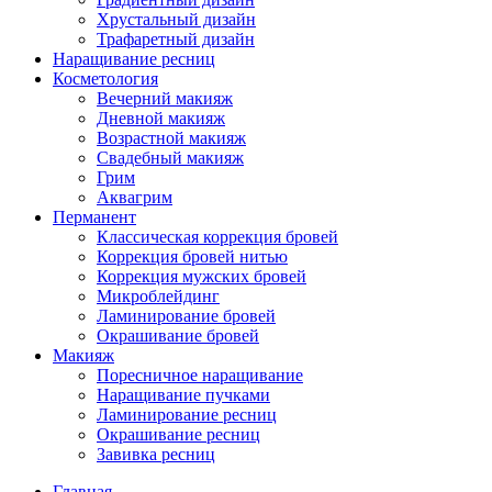
Хрустальный дизайн
Трафаретный дизайн
Наращивание ресниц
Косметология
Вечерний макияж
Дневной макияж
Возрастной макияж
Свадебный макияж
Грим
Аквагрим
Перманент
Классическая коррекция бровей
Коррекция бровей нитью
Коррекция мужских бровей
Микроблейдинг
Ламинирование бровей
Окрашивание бровей
Макияж
Поресничное наращивание
Наращивание пучками
Ламинирование ресниц
Окрашивание ресниц
Завивка ресниц
Главная