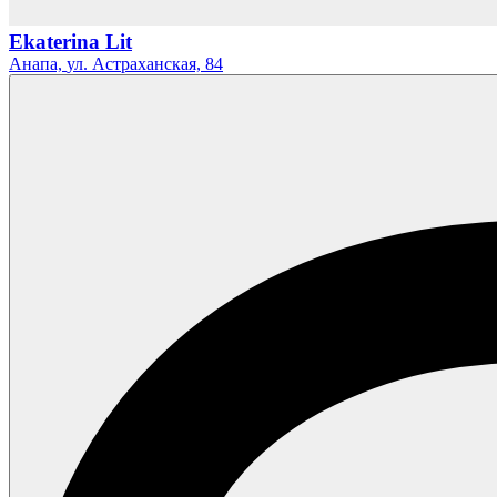
Ekaterina Lit
Анапа,
ул. Астраханская,
84