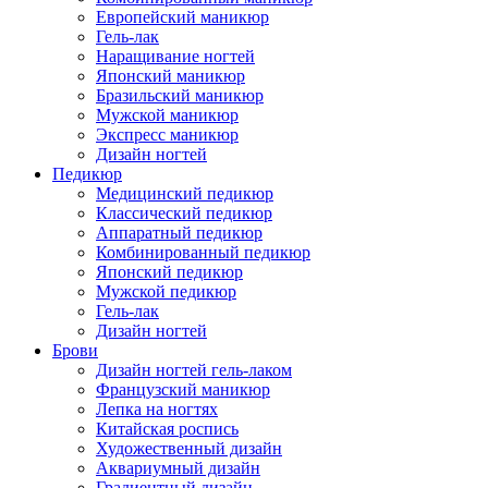
Европейский маникюр
Гель-лак
Наращивание ногтей
Японский маникюр
Бразильский маникюр
Мужской маникюр
Экспресс маникюр
Дизайн ногтей
Педикюр
Медицинский педикюр
Классический педикюр
Аппаратный педикюр
Комбинированный педикюр
Японский педикюр
Мужской педикюр
Гель-лак
Дизайн ногтей
Брови
Дизайн ногтей гель-лаком
Французский маникюр
Лепка на ногтях
Китайская роспись
Художественный дизайн
Аквариумный дизайн
Градиентный дизайн