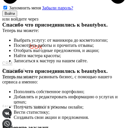
Запомнить меня
Забыли пароль?
Войти
или войдите через
Спасибо что присоединились к
beautybox
.
Теперь вы можете:
Выбрать услугу: от маникюра до косметологии;
Посмотреть работы и прочитать отзывы;
Отобрать выгодные предложения, и акции;
Мастерам и салонам
Найти мастера красоты;
Записаться к мастеру на нашем сайте.
CRM
Beauty link
Спасибо что присоединились к
beautybox
.
Beauty market
Теперь вы можете развивать бизнес, с помощью нашего
сервиса а именно:
Приложение
Мы в соц. сетях
Пополнять собственное портфолио;
Добавлять и редактировать информацию о услугах и
+7 (800) 551-80-29
ценах;
бесплатный звонок по России
Получать заявки в режимы онлайн;
Вести статистику;
Создавать свои акции и предложения.
Выберите аккаунт