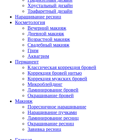
Хрустальный дизайн
Трафаретный дизайн
Наращивание ресниц
Косметология
Вечерний макияж
Дневной макияж
Возрастной макияж
Свадебный макияж
Грим
Аквагрим
Перманент
Классическая коррекция бровей
Коррекция бровей нитью
Коррекция мужских бровей
Микроблейдинг
Ламинирование бровей
Окрашивание бровей
Макияж
Поресничное наращивание
Наращивание пучками
Ламинирование ресниц
Окрашивание ресниц
Завивка ресниц
Главная