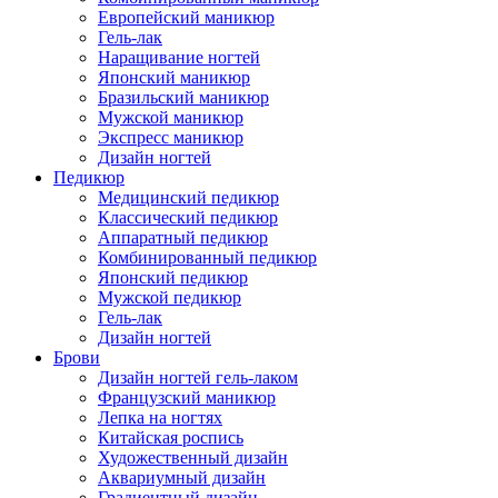
Европейский маникюр
Гель-лак
Наращивание ногтей
Японский маникюр
Бразильский маникюр
Мужской маникюр
Экспресс маникюр
Дизайн ногтей
Педикюр
Медицинский педикюр
Классический педикюр
Аппаратный педикюр
Комбинированный педикюр
Японский педикюр
Мужской педикюр
Гель-лак
Дизайн ногтей
Брови
Дизайн ногтей гель-лаком
Французский маникюр
Лепка на ногтях
Китайская роспись
Художественный дизайн
Аквариумный дизайн
Градиентный дизайн