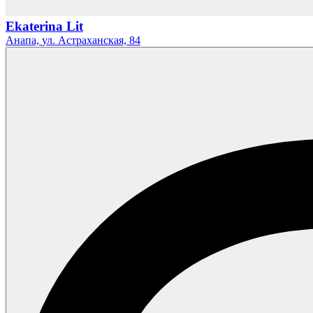
Ekaterina Lit
Анапа,
ул. Астраханская,
84