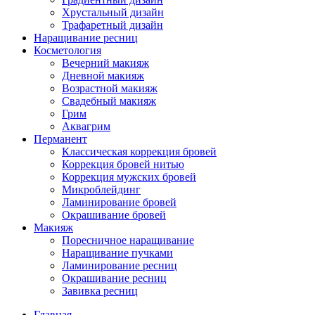
Хрустальный дизайн
Трафаретный дизайн
Наращивание ресниц
Косметология
Вечерний макияж
Дневной макияж
Возрастной макияж
Свадебный макияж
Грим
Аквагрим
Перманент
Классическая коррекция бровей
Коррекция бровей нитью
Коррекция мужских бровей
Микроблейдинг
Ламинирование бровей
Окрашивание бровей
Макияж
Поресничное наращивание
Наращивание пучками
Ламинирование ресниц
Окрашивание ресниц
Завивка ресниц
Главная