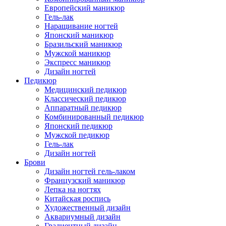
Европейский маникюр
Гель-лак
Наращивание ногтей
Японский маникюр
Бразильский маникюр
Мужской маникюр
Экспресс маникюр
Дизайн ногтей
Педикюр
Медицинский педикюр
Классический педикюр
Аппаратный педикюр
Комбинированный педикюр
Японский педикюр
Мужской педикюр
Гель-лак
Дизайн ногтей
Брови
Дизайн ногтей гель-лаком
Французский маникюр
Лепка на ногтях
Китайская роспись
Художественный дизайн
Аквариумный дизайн
Градиентный дизайн