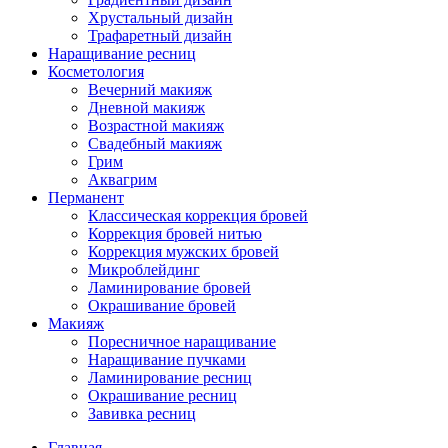
Хрустальный дизайн
Трафаретный дизайн
Наращивание ресниц
Косметология
Вечерний макияж
Дневной макияж
Возрастной макияж
Свадебный макияж
Грим
Аквагрим
Перманент
Классическая коррекция бровей
Коррекция бровей нитью
Коррекция мужских бровей
Микроблейдинг
Ламинирование бровей
Окрашивание бровей
Макияж
Поресничное наращивание
Наращивание пучками
Ламинирование ресниц
Окрашивание ресниц
Завивка ресниц
Главная