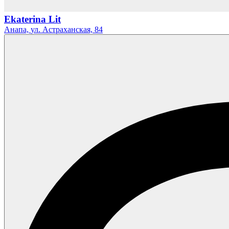
Ekaterina Lit
Анапа,
ул. Астраханская,
84