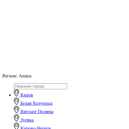
Регион:
Анапа
Киров
Белая Холуница
Вятские Поляны
Зуевка
Кирово-Чепецк