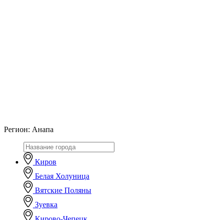
Регион:
Анапа
Киров
Белая Холуница
Вятские Поляны
Зуевка
Кирово-Чепецк