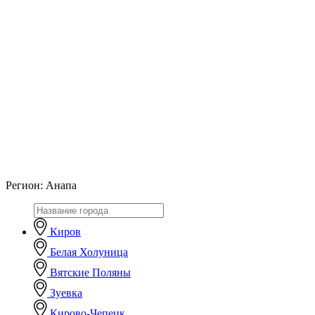
Регион:
Анапа
Киров
Белая Холуница
Вятские Поляны
Зуевка
Кирово-Чепецк